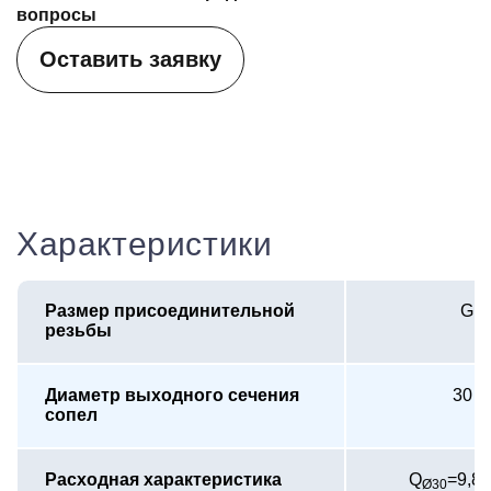
вопросы
Оставить заявку
Характеристики
Размер присоединительной
G1¼
резьбы
Диаметр выходного сечения
30 м
сопел
√
Расходная характеристика
Q
=9,8
Ø30