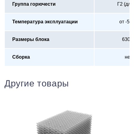
Группа горючести
Г2 (дл
Температура эксплуатации
от -50
Размеры блока
630х
Сборка
не 
Другие товары