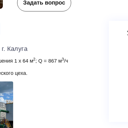
Задать вопрос
г. Калуга
2
3
ения 1 х 64 м
; Q = 867 м
/ч
ского цеха.