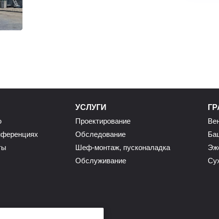
УСЛУГИ
ГР
о
Проектирование
Ве
нференциях
Обследование
Ба
ты
Шеф-монтаж, пусконаладка
Эж
Обслуживание
Су