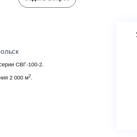
больск
серии СВГ-100-2.
2
ия 2 000 м
.